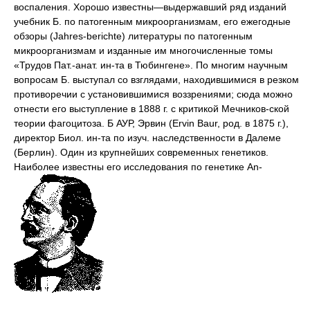
воспаления. Хорошо известны—выдержавший ряд изданий
учебник Б. по патогенным микроорганизмам, его ежегодные
обзоры (Jahres-berichte) литературы по патогенным
микроорганизмам и изданные им многочисленные томы
«Трудов Пат.-анат. ин-та в Тюбингене». По многим научным
вопросам Б. выступал со взглядами, находившимися в резком
противоречии с установившимися воззрениями; сюда можно
отнести его выступление в 1888 г. с критикой Мечников-ской
теории фагоцитоза. Б АУР, Эрвин (Ervin Baur, род. в 1875 г.),
директор Биол. ин-та по изуч. наследственности в Далеме
(Берлин). Один из крупнейших современных генетиков.
Наиболее известны его исследования по генетике An-