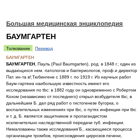
Большая медицинская энциклопедия
БАУМГАРТЕН
Толкование
Перевод
БАУМГАРТЕН
БАУМГАРТЕН
, Пауль (Paul Baumgarten), род. в 1848 г.; один из
выдающихся нем. патологов и бактериологов, проф.и директор
Пат. ин-та в!;Тюбингене с 1889 г. по 1919 г. Из научных работ
Баум-гартеиа наибольшую известность имеют его
исследования по tbc: в 1882 году он одновременно с Робертом
Кохом (независимо от последнего) открыл возбудителя tbc; в
дальнейшем Б. дал ряд работ о гистогенезе бугорка, о
воспалительных изменениях при tbc, о путях инфекции при tbc
и т. д. Б. является защитником и пропагандистом
исключительно наследственной передачи туб. инфекции.
Немаловажны также исследования'Б., касающиеся процесса
организации тромбов, происхождения циррозов печени,