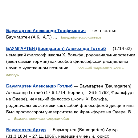
Баумгартен Александр Трофимович
— см. в статье
Баумгартен (А.К., А.Т.) …
Биографический словарь
БАУМГАРТЕН (Baumgarten) Александр Готлиб
— (1714 62)
немецкий философ школы Х. Вольфа, родоначальник эстетики
(ввел самый термин) как особой философской дисциплины
науки о чувственном познании …
Большой Энциклопедический
словарь
Баумгартен Александр Готлиб
— Баумгартен (Baumgarten)
Александр Готлиб (17.6.1714, Берлин, ‒ 26.5.1762, Франкфурт
на Одере), немецкий философ школы Х. Вольфа,
родоначальник эстетики как особой философской дисциплины.
Был профессором университета во Франкфурте на Одере. В…
…
Большая советская энциклопедия
Баумгартен Артур
— Баумгартен (Baumgarten) Артур
(31.3.1884 ‒ 27.11.1966), немецкий учёный, юрист,